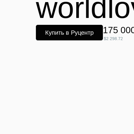
worldlo
175 00
Купить в Руцентр
$2 298.72