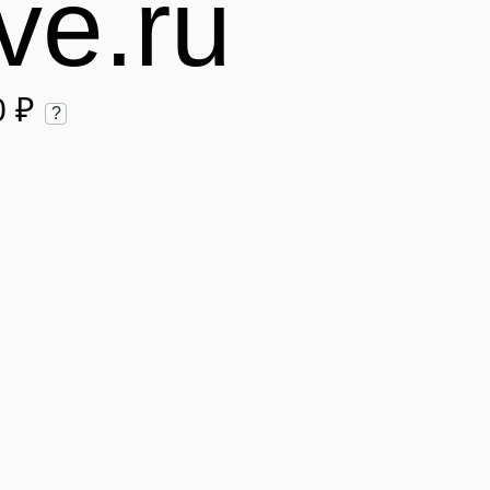
ve.ru
0 ₽
?